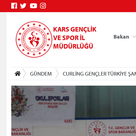
KARS GENÇLİK
Bakan
VE SPOR İL
MÜDÜRLÜĞÜ
GÜNDEM
CURLİNG GENÇLER TÜRKİYE ŞA
Genç Bilgi Sistemi