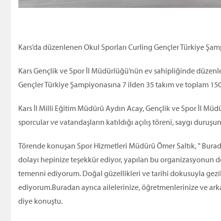
Kars’da düzenlenen Okul Sporları Curling Gençler Türkiye Şam
Kars Gençlik ve Spor İl Müdürlüğü’nün ev sahipliğinde düzenl
Gençler Türkiye Şampiyonasına 7 ilden 35 takım ve toplam 150 
Kars İl Milli Eğitim Müdürü Aydın Acay, Gençlik ve Spor İl Mü
sporcular ve vatandaşların katıldığı açılış töreni, saygı duruş
Törende konuşan Spor Hizmetleri Müdürü Ömer Saltık, " Burada
dolayı hepinize teşekkür ediyor, yapılan bu organizasyonun d
temenni ediyorum. Doğal güzellikleri ve tarihi dokusuyla gezi
ediyorum.Buradan ayrıca ailelerinize, öğretmenlerinize ve arka
diye konuştu.