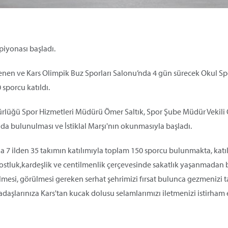
piyonası başladı.
enen ve Kars Olimpik Buz Sporları Salonu’nda 4 gün sürecek Okul Spo
sporcu katıldı.
dürlüğü Spor Hizmetleri Müdürü Ömer Saltık, Spor Şube Müdür Vekili
unda bulunulması ve İstiklal Marşı'nın okunmasıyla başladı.
 7 ilden 35 takımın katılımıyla toplam 150 sporcu bulunmakta, katı
ostluk,kardeşlik ve centilmenlik çerçevesinde sakatlık yaşanmadan 
lmesi, görülmesi gereken serhat şehrimizi fırsat bulunca gezmenizi t
daşlarınıza Kars'tan kucak dolusu selamlarımızı iletmenizi istirham