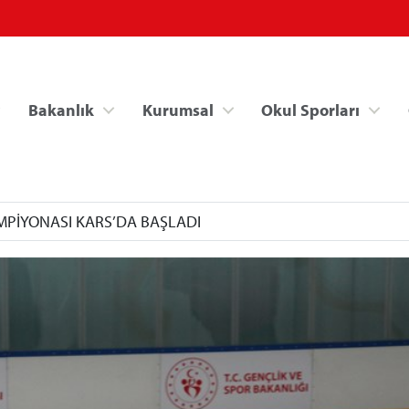
Bakanlık
Kurumsal
Okul Sporları
MPİYONASI KARS’DA BAŞLADI
Spor Bilgi Sistemi
Kredi/Yurt İşlemle