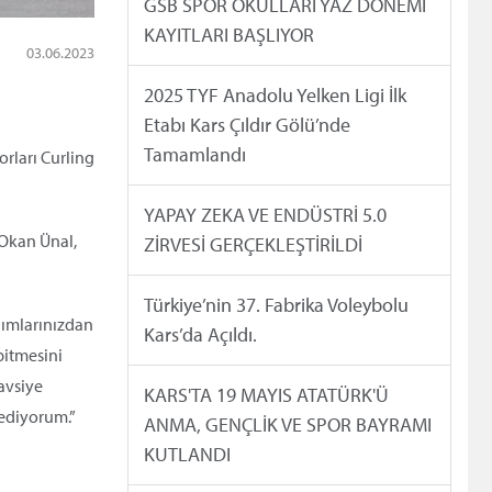
GSB SPOR OKULLARI YAZ DÖNEMİ
KAYITLARI BAŞLIYOR
03.06.2023
2025 TYF Anadolu Yelken Ligi İlk
Etabı Kars Çıldır Gölü’nde
Tamamlandı
rları Curling
YAPAY ZEKA VE ENDÜSTRİ 5.0
 Okan Ünal,
ZİRVESİ GERÇEKLEŞTİRİLDİ
Türkiye’nin 37. Fabrika Voleybolu
lımlarınızdan
Kars’da Açıldı.
bitmesini
avsiye
KARS'TA 19 MAYIS ATATÜRK'Ü
 ediyorum.”
ANMA, GENÇLİK VE SPOR BAYRAMI
KUTLANDI