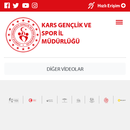
×
Hızlı Erişim
KARS GENÇLİK VE
SPOR İL
MÜDÜRLÜĞÜ
Genç Bilgi
Spor Bilgi
Kredi/Yurt
DİĞER VİDEOLAR
Sistemi
Sistemi
İşlemleri
Kredi/Yurt E-
Ödeme