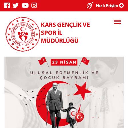
×
Hızlı Erişim
KARS GENÇLİK VE
SPOR İL
MÜDÜRLÜĞÜ
Genç Bilgi
Spor Bilgi
Kredi/Yurt
Sistemi
Sistemi
İşlemleri
Kredi/Yurt E-
Ödeme