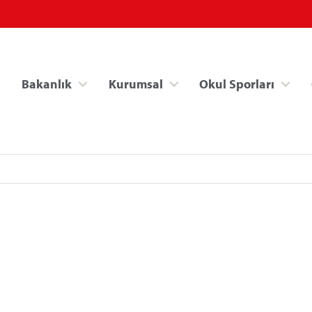
Bakanlık
Kurumsal
Okul Sporları
Spor Bilgi Sistemi
Kredi/Yurt İşlemle