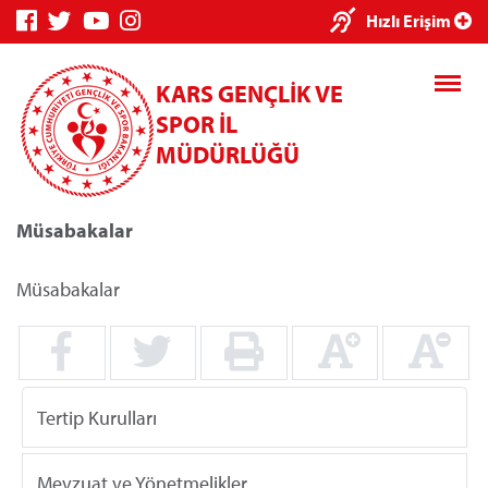
×
Hızlı Erişim
KARS GENÇLİK VE
SPOR İL
MÜDÜRLÜĞÜ
Müsabakalar
Genç Bilgi
Spor Bilgi
Kredi/Yurt
Sistemi
Sistemi
İşlemleri
Müsabakalar
Kredi/Yurt E-
Tertip Kurulları
Ödeme
Mevzuat ve Yönetmelikler