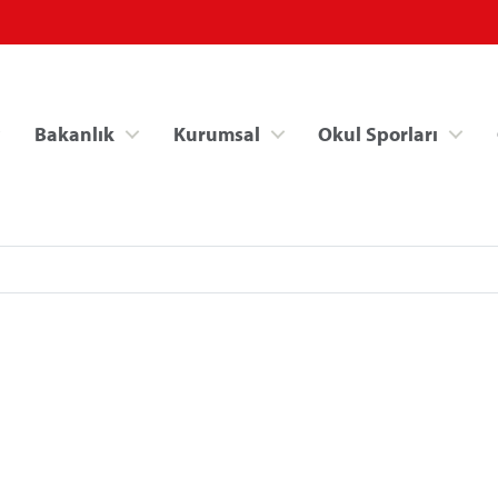
Bakanlık
Kurumsal
Okul Sporları
Spor Bilgi Sistemi
Kredi/Yurt İşlemle